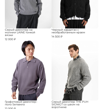
Серый джемпер на
Черный кардиган с
молнии LAINE тонкой
необработанным краем
вязки
14 500 ₽
12 000 ₽
Графитовый джемпер-
Серый джемпер THE PUH
поло Senseera
SIGNIGT со швом на
воротнике
12 000 ₽