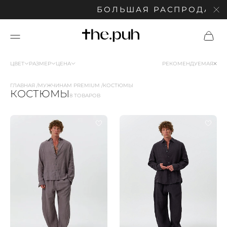
БОЛЬШАЯ РАСПРОДАЖА: С
ЦВЕТ
РАЗМЕР
ЦЕНА
РЕКОМЕНДУЕМАЯ
ГЛАВНАЯ
МУЖЧИНАМ PREMIUM
КОСТЮМЫ
КОСТЮМЫ
8 ТОВАРОВ