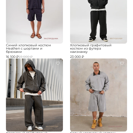
РАСПРОДАЖА
БЕСТСЕЛЛЕР
Синий хлопковый костюм
Хлопковый графитовый
Heathen с шортами и
костюм из футера
брюками
наизнанку
16 100 ₽
23 000 ₽
23 000 ₽
БЕСТСЕЛЛЕР
РАСПРОДАЖА