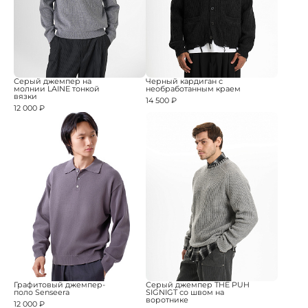
Серый джемпер на
Черный кардиган с
молнии LAINE тонкой
необработанным краем
вязки
14 500 ₽
12 000 ₽
Графитовый джемпер-
Серый джемпер THE PUH
поло Senseera
SIGNIGT со швом на
воротнике
12 000 ₽