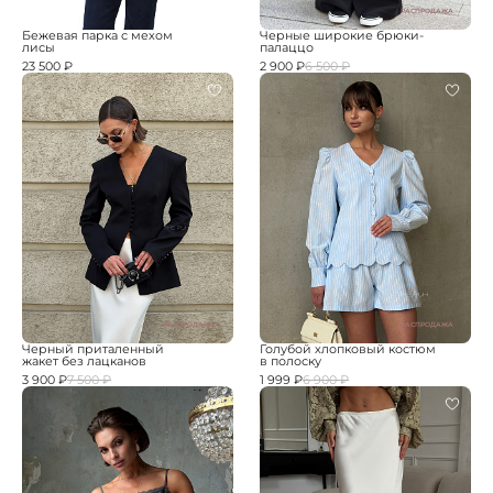
РАСПРОДАЖА
Бежевая парка с мехом
Черные широкие брюки-
лисы
палаццо
23 500 ₽
2 900 ₽
6 500 ₽
РАСПРОДАЖА
РАСПРОДАЖА
Черный приталенный
Голубой хлопковый костюм
жакет без лацканов
в полоску
3 900 ₽
7 500 ₽
1 999 ₽
6 900 ₽