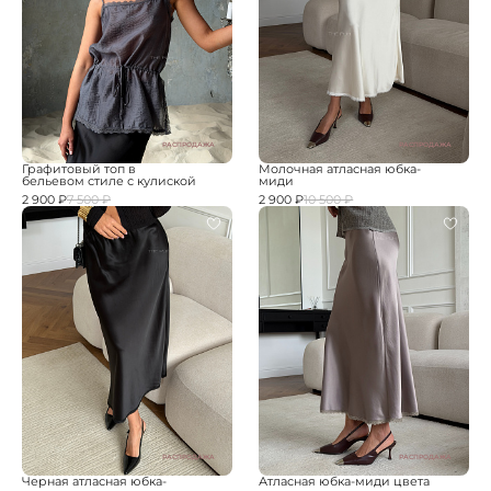
РАСПРОДАЖА
РАСПРОДАЖА
Графитовый топ в
Молочная атласная юбка-
бельевом стиле с кулиской
миди
2 900 ₽
7 500 ₽
2 900 ₽
10 500 ₽
РАСПРОДАЖА
РАСПРОДАЖА
Черная атласная юбка-
Атласная юбка-миди цвета