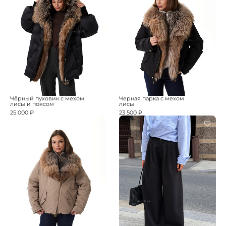
Чёрный пуховик с мехом
Черная парка с мехом
лисы и поясом
лисы
25 000 ₽
23 500 ₽