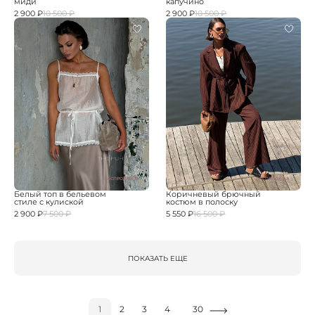
миди
капучино
2 900 ₽
10 500 ₽
2 900 ₽
10 500 ₽
РАСПРОДАЖА
РАСПРОДАЖА
Белый топ в бельевом
Коричневый брючный
стиле с кулиской
костюм в полоску
2 900 ₽
7 500 ₽
5 550 ₽
16 500 ₽
ПОКАЗАТЬ ЕЩЕ
1
2
3
4
30
...