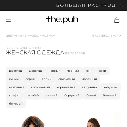
БОЛЬШАЯ РАСПРОДАЖА: СК
ЦВЕТ
РАЗМЕР
СЕЗОН
ЦЕНА
РЕКОМЕНДУЕМАЯ
ГЛАВНАЯ
ЖЕНЩИНАМ
ЖЕНСКАЯ ОДЕЖДА
359 ТОВАРОВ
шоколад
шоколад
черный
черный
хаки
хаки
синий
серый
серый
оливковый
молочный
молочный
коричневый
коричневый
капучино
капучино
графит
голубой
винный
бордовый
белый
бежевый
бежевый