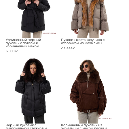
РАСПРОДАЖА
Удлиненный черный
Пуховик цвета капучино с
пуховик с поясом и
оторочкой из меха лисы
коричневым мехом
29 000 ₽
6 500 ₽
РАСПРОДАЖА
Черный пуховик с
Коричневый пуховик из
диагональной стежкой и
эко-замши с мехом песца и