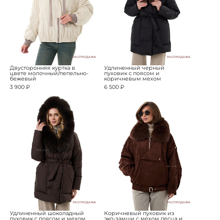
РАСПРОДАЖА
РАСПРОДАЖА
Двусторонняя куртка в
Удлиненный черный
цвете молочный/пепельно-
пуховик с поясом и
бежевый
коричневым мехом
3 900 ₽
6 500 ₽
РАСПРОДАЖА
РАСПРОДАЖА
Удлиненный шоколадный
Коричневый пуховик из
пуховик с поясом и мехом
эко-замши с мехом песца и