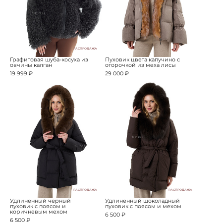
РАСПРОДАЖА
Графитовая шуба-косуха из
Пуховик цвета капучино с
овчины калган
оторочкой из меха лисы
19 999 ₽
29 000 ₽
РАСПРОДАЖА
РАСПРОДАЖА
Удлиненный черный
Удлиненный шоколадный
пуховик с поясом и
пуховик с поясом и мехом
коричневым мехом
6 500 ₽
6 500 ₽