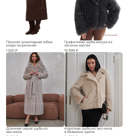
РАСПРОДАЖА
Прямая шоколадная юбка-
Графитовая шуба-косуха из
миди на резинке
овчины калган
1 500 ₽
19 999 ₽
РАСПРОДАЖА
Длинная серая шуба из
Короткая шуба из эко-меха
эко-меха
в бежевом цвете