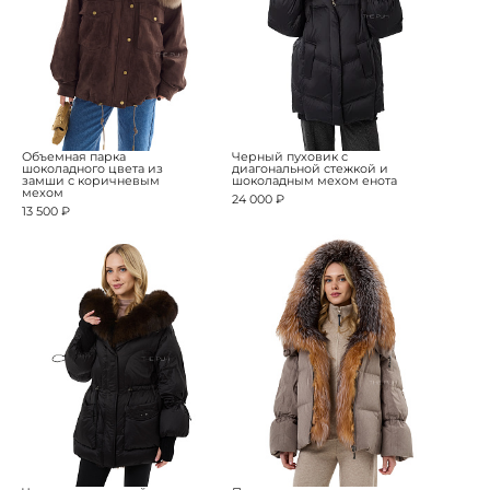
Объемная парка
Черный пуховик с
шоколадного цвета из
диагональной стежкой и
замши с коричневым
шоколадным мехом енота
мехом
24 000 ₽
13 500 ₽