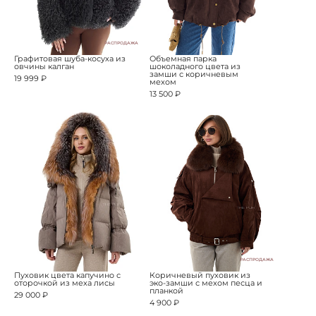
РАСПРОДАЖА
Графитовая шуба-косуха из
Объемная парка
овчины калган
шоколадного цвета из
замши с коричневым
19 999 ₽
мехом
13 500 ₽
РАСПРОДАЖА
Пуховик цвета капучино с
Коричневый пуховик из
оторочкой из меха лисы
эко-замши с мехом песца и
планкой
29 000 ₽
4 900 ₽