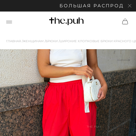
БОЛЬШАЯ РАСПРОДАЖА: С
ГЛАВНАЯ
ЖЕНЩИНАМ
БРЮКИ
ШИРОКИЕ ХЛОПКОВЫЕ БРЮКИ КРАСНОГО Ц