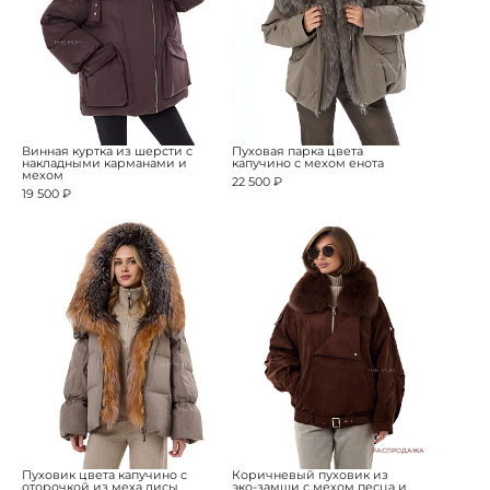
Винная куртка из шерсти с
Пуховая парка цвета
накладными карманами и
капучино с мехом енота
мехом
22 500 ₽
19 500 ₽
РАСПРОДАЖА
Пуховик цвета капучино с
Коричневый пуховик из
оторочкой из меха лисы
эко-замши с мехом песца и