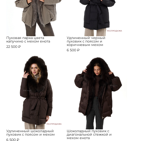
РАСПРОДАЖА
Пуховая парка цвета
Удлиненный черный
капучино с мехом енота
пуховик с поясом и
коричневым мехом
22 500 ₽
6 500 ₽
РАСПРОДАЖА
Удлиненный шоколадный
Шоколадный пуховик с
пуховик с поясом и мехом
диагональной стежкой и
мехом енота
6 500 ₽