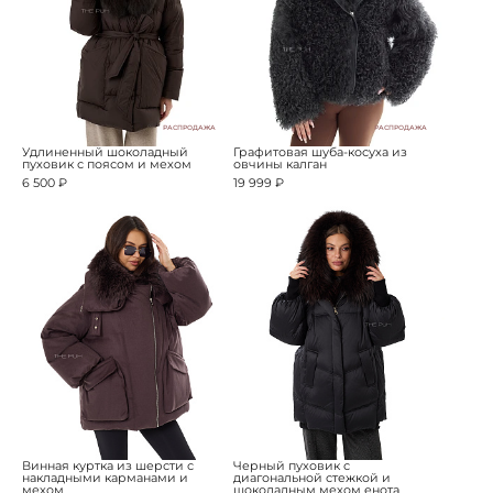
РАСПРОДАЖА
РАСПРОДАЖА
Удлиненный шоколадный
Графитовая шуба-косуха из
пуховик с поясом и мехом
овчины калган
6 500 ₽
19 999 ₽
Винная куртка из шерсти с
Черный пуховик с
накладными карманами и
диагональной стежкой и
мехом
шоколадным мехом енота