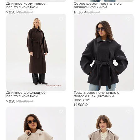
Длинное коричневое
Серое шерстяное пальто с
пальто с кокеткой
вязаной косынкой
7 950 ₽
15 900 ₽
11 130 ₽
15 900 ₽
РАСПРОДАЖА
Длинное шоколадное
Графитовое полупальто с
пальто с кокеткой
поясом и акцентными
плечами
7 950 ₽
15 900 ₽
14 500 ₽